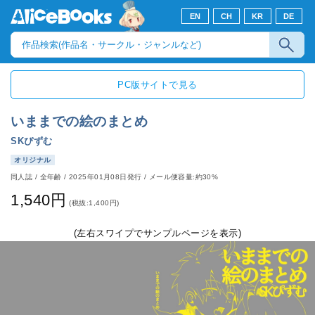
EN
CH
KR
DE
PC版サイトで見る
いままでの絵のまとめ
SKぴずむ
オリジナル
同人誌
/
全年齢
/
2025年01月08日発行
/ メール便容量:約30%
1,540円
(税抜:1,400円)
(左右スワイプでサンプルページを表示)