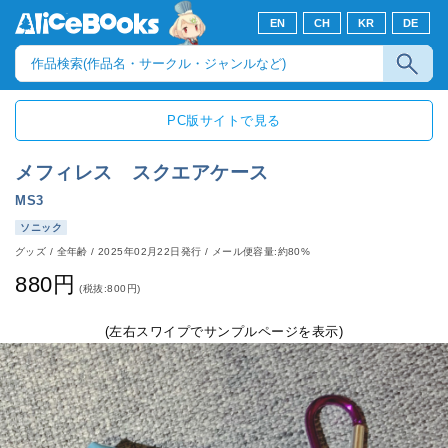
EN
CH
KR
DE
PC版サイトで見る
メフィレス スクエアケース
MS3
ソニック
グッズ
/
全年齢
/
2025年02月22日発行
/ メール便容量:約80%
880円
(税抜:800円)
(左右スワイプでサンプルページを表示)