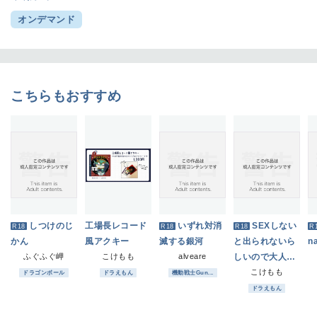
オンデマンド
こちらもおすすめ
しつけのじ
工場長レコード
いずれ対消
SEXしない
R18
R18
R18
R
かん
風アクキー
滅する銀河
と出られないら
n
ふぐふぐ岬
こけもも
alveare
しいので大人し
く抱かれて下さ
こけもも
ドラゴンボール
ドラえもん
機動戦士Gun...
い
ドラえもん