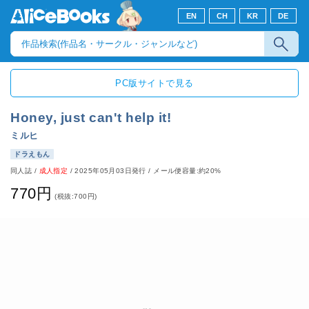
EN
CH
KR
DE
PC版サイトで見る
Honey, just can't help it!
ミルヒ
ドラえもん
同人誌
/
成人指定
/
2025年05月03日発行
/ メール便容量:約20%
770円
(税抜:700円)