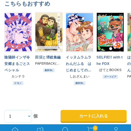
こちらもおすすめ
陰陽師インザ令
田沼と堺総集編
イッヌムラムラ
SELFIE!! with t
は
安郷まるごとス
PAPERBACK(熊噛家の一族)
わんだふる は
he FOX
の
ペシャル
じめましてのな
ぽてとBOOKS
ん
創作BL
カンテラ
みだ
しおざんまい
外
ズートピア
２
ケモノ
創作BL
カートに入れる
個
0