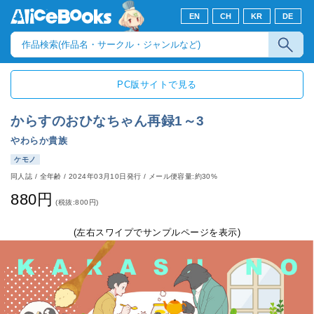
EN
CH
KR
DE
PC版サイトで見る
からすのおひなちゃん再録1～3
やわらか貴族
ケモノ
同人誌
/
全年齢
/
2024年03月10日発行
/ メール便容量:約30%
880円
(税抜:800円)
(左右スワイプでサンプルページを表示)