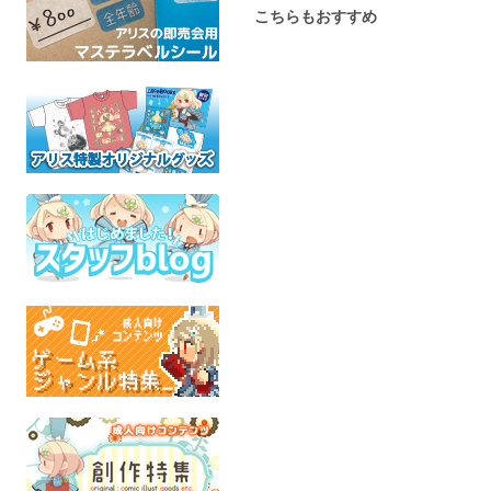
こちらもおすすめ
Just theTwo of Us
ミニ色紙・幼ナウシカ
ミニ色紙・
(No.15)
(No.18)
A分室
ソウルイーター
星の店
星の
全年齢
風の谷のナウシカ
風の谷の
全年齢
全年