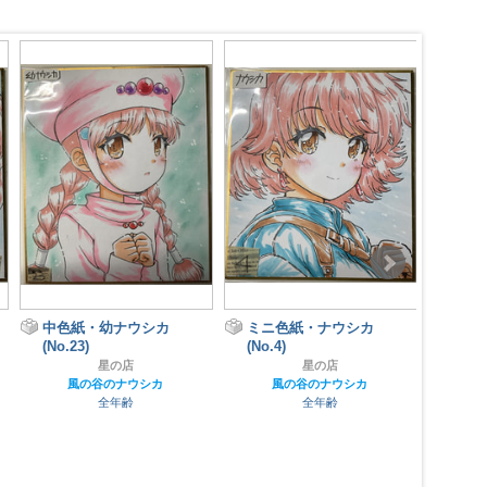
ROCK
中色紙・幼ナウシカ
ミニ色紙・ナウシカ
(No.23)
(No.4)
アイ
星の店
星の店
風の谷のナウシカ
風の谷のナウシカ
全年齢
全年齢