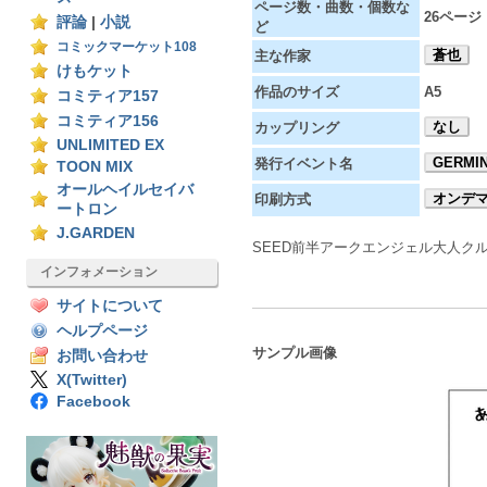
ページ数・曲数・個数な
26ページ
評論
|
小説
ど
コミックマーケット108
蒼也
主な作家
けもケット
作品のサイズ
A5
コミティア157
コミティア156
なし
カップリング
UNLIMITED EX
GERMI
発行イベント名
TOON MIX
オールヘイルセイバ
オンデ
印刷方式
ートロン
J.GARDEN
SEED前半アークエンジェル大人ク
インフォメーション
サイトについて
ヘルプページ
サンプル画像
お問い合わせ
X(Twitter)
Facebook