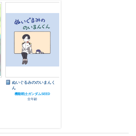
ぬいぐるみののいまんく
エグザベくんとシムスさ
ぬい
ん
んがラブホでお泊まりす
ん
る話
機動戦士ガンダムSEED
機動
全年齢
機動戦士Gundam GQuuuuuuX
全年齢