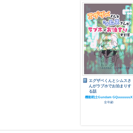
んとシムスさ
ぬいぐるみののいまんく
エグザベくんとシムスさ
でお泊まりす
ん
んがラブホでお泊まりす
る話
機動戦士ガンダムSEED
全年齢
GQuuuuuuX
機動戦士Gundam GQuuuuuuX
齢
全年齢