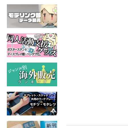
エグザベく
んがラブホ
る話
機動戦士Gundam 
全年