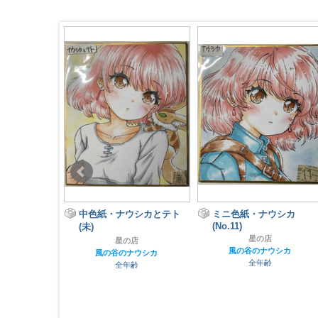
幼ナウシカ
中色紙・ナウシカとテト
ミニ色紙・ナウシカ
(No.11)
(未)
店
星の店
星の店
ナウシカ
風の谷のナウシカ
風の谷のナウシカ
齢
全年齢
全年齢