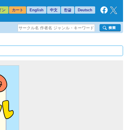
イン
カート
English
中文
한글
Deutsch