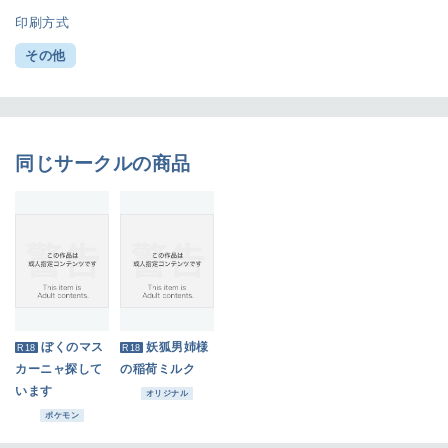
印刷方式
その他
同じサークルの商品
ぼくのマス
妖狐男姉様
R18
R18
カーニャ探して
の稲荷ミルク
います
オリジナル
ポケモン