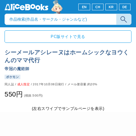
EN
CH
KR
DE
PC版サイトで見る
シーメールアシレーヌはホームシックなヨウく
んのママ代行
帝冠の魔術師
ポケモン
同人誌
/
成人指定
/
2017年10月08日発行
/ メール便容量:約20%
550円
(税抜:500円)
(左右スワイプでサンプルページを表示)