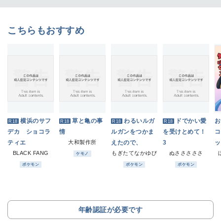
こちらもおすすめ
横浜のサフ
草と亀の事
わるいルガ
ドでかい愛
お
R18
R18
R18
R18
デカ ショコラ
情
ルガンをつかま
を受けとめて！
コ
ティエ
大和製作所
えたので、
3
ッ
BLACK FANG
もぎたてなかゆび
ぬさささささ
ケモノ
ポケモン
ポケモン
ポケモン
年齢認証が必要です