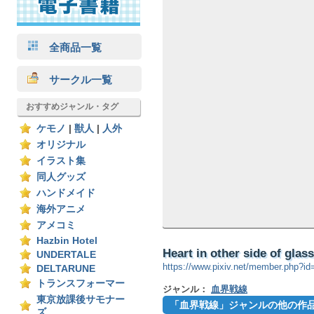
全商品一覧
サークル一覧
おすすめジャンル・タグ
ケモノ
|
獣人
|
人外
オリジナル
イラスト集
同人グッズ
ハンドメイド
海外アニメ
アメコミ
Hazbin Hotel
Heart in other side of gla
UNDERTALE
https://www.pixiv.net/member.php?i
DELTARUNE
トランスフォーマー
ジャンル：
血界戦線
東京放課後サモナー
「血界戦線」ジャンルの他の作
ズ