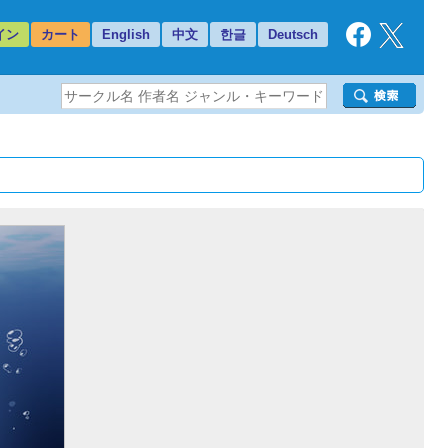
イン
カート
English
中文
한글
Deutsch