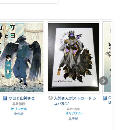
Chess pieces Art Book-
人外さんポストカード シ
Blance-
ュバルツ
waffleee
waffleee
オリジナル
オリジナル
全年齢
全年齢