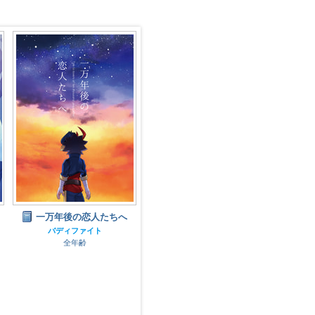
La nuit blanche
一万年後の恋人たちへ
一
バディファイト
バディファイト
全年齢
全年齢