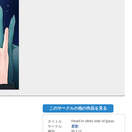
このサークルの他の作品を見る
Heart in other side of glass
タイトル
サークル
君彩
種別
同人誌