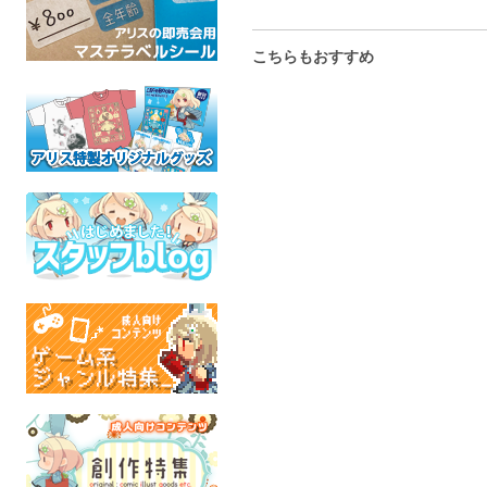
こちらもおすすめ
Chess pieces Art Book-
Tarot A
人外さんポストカード シ
Blance-
waffl
ュバルツ
waffleee
オリジ
waffleee
オリジナル
全年
オリジナル
全年齢
全年齢