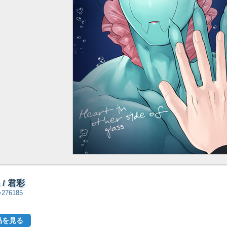
ss / 君彩
d=276185
品を見る