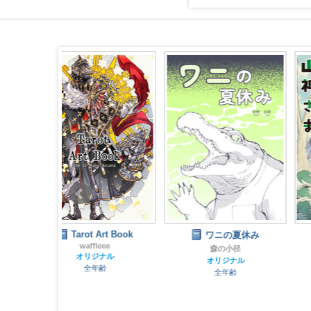
rt Book
ワニの夏休み
サヨと山神さま
eee
森の小径
非常階段
ナル
オリジナル
オリジナル
齢
全年齢
全年齢