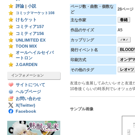
評論
|
小説
ページ数・曲数・個数な
28ページ
ど
コミックマーケット108
けもケット
春緒
主な作家
コミティア157
作品のサイズ
A5
コミティア156
♂×♂
カップリング
UNLIMITED EX
TOON MIX
BLOODY
発行イベント名
オールヘイルセイバ
ートロン
オンデ
印刷方式
J.GARDEN
レオ×ツ
その他のタグ
インフォメーション
友達から進展してみたいレオと友達
サイトについて
10巻後くらいの時系列でレオツェが
ヘルプページ
お問い合わせ
X(Twitter)
サンプル画像
Facebook