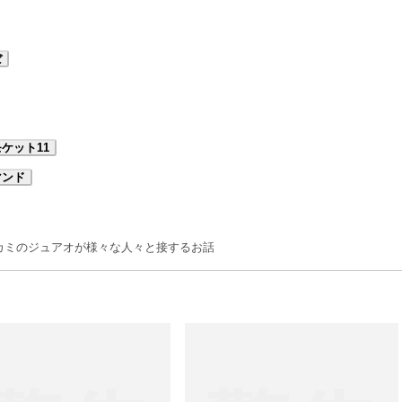
ぼ
ケット11
マンド
カミのジュアオが様々な人々と接するお話