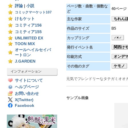
評論
|
小説
ページ数・曲数・個数な
40ページ
ど
コミックマーケット107
けもケット
ちれん
主な作家
コミティア156
作品のサイズ
B5
コミティア155
♂×♂
カップリング
UNLIMITED EX
TOON MIX
関西けモ
発行イベント名
オールヘイルセイバ
ートロン
オンデ
印刷方式
J.GARDEN
ケモノ
その他のタグ
インフォメーション
元気でフレンドリーなタテガミオオ
サイトについて
ヘルプページ
お問い合わせ
サンプル画像
X(Twitter)
Facebook