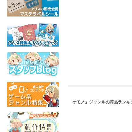
ロイヤルマムージャアン
君が好きだよ…
オオカミパ
ソロジー【 艶鱗 ―
総集編
TF.CORPORATION
トランスフォーマー
Lustrous Scales ― 】
黒豚キムチ
成人指定
オリジ
めいぴっぴランド
全年
ファイナルファンタジー14
成人指定
「ケモノ」ジャンルの商品ランキ