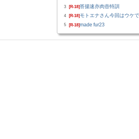
答揚速亦肉壺特訓
3
[R-18]
モトエナさん今回はウケ
4
[R-18]
made fur23
5
[R-18]