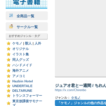
全商品一覧
サークル一覧
おすすめジャンル・タグ
ケモノ
|
獣人
|
人外
オリジナル
イラスト集
同人グッズ
ハンドメイド
海外アニメ
アメコミ
Hazbin Hotel
ジュアオ君と一週間 / ちれ
UNDERTALE
https://x.com/Chirenbo
DELTARUNE
トランスフォーマー
ジャンル：
ケモノ
東京放課後サモナー
「ケモノ」ジャンルの他の作品
ズ