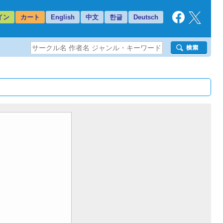
イン
カート
English
中文
한글
Deutsch