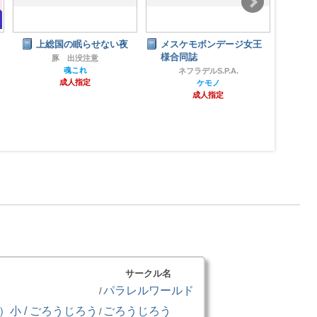
上総国の眠らせない夜
メスケモボンデージ女王
魅獣
様合同誌
ー
豚 出没注意
魂これ
ネフラデルS.P.A.
成人指定
ケモノ
成人指定
サークル名
パラレルワールド
/
小 / ごろうじろう
ごろうじろう
/