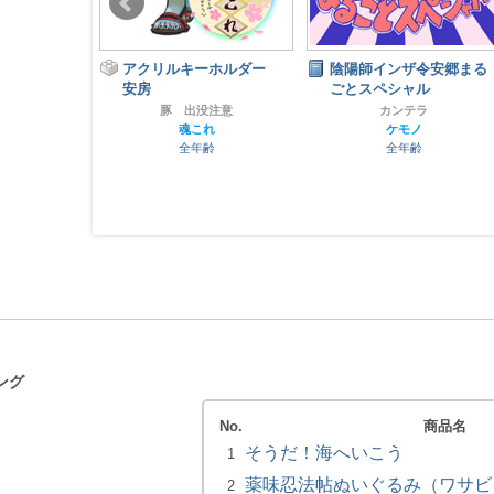
パと娘ちゃん
アクリルキーホルダー
陰陽師インザ令安郷まる
安房
ごとスペシャル
定食二人前
豚 出没注意
カンテラ
ナル
魂これ
ケモノ
齢
全年齢
全年齢
ング
No.
商品名
そうだ！海へいこう
1
薬味忍法帖ぬいぐるみ（ワサビ）
2