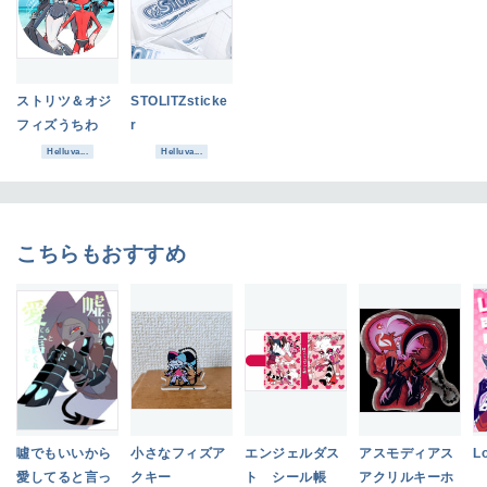
ストリツ＆オジ
STOLITZsticke
フィズうちわ
r
Helluva...
Helluva...
こちらもおすすめ
噓でもいいから
小さなフィズア
エンジェルダス
アスモディアス
L
愛してると言っ
クキー
ト シール帳
アクリルキーホ