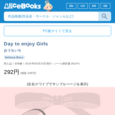
EN
CH
KR
DE
PC版サイトで見る
Day to enjoy Girls
おうちいろ
Helluva Boss
同人誌
/
全年齢
/
2024年08月25日発行
/ メール便容量:約10%
292円
(税抜:266円)
(左右スワイプでサンプルページを表示)