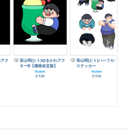
ク
笹山明(ヒト)ゆるかわアク
笹山明(ヒト)ハーフカット
笹山
キーB【価格改定版】
ステッカー
キー
Vtuber
Vtuber
全年齢
全年齢