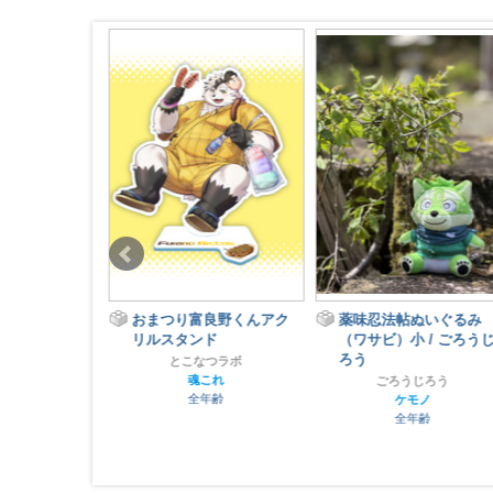
男児／喰魂男
おまつり富良野くんアク
薬味忍法帖ぬいぐるみ
スタンド
リルスタンド
（ワサビ）小 / ごろうじ
ろう
没注意
とこなつラボ
れ
魂これ
ごろうじろう
齢
全年齢
ケモノ
全年齢