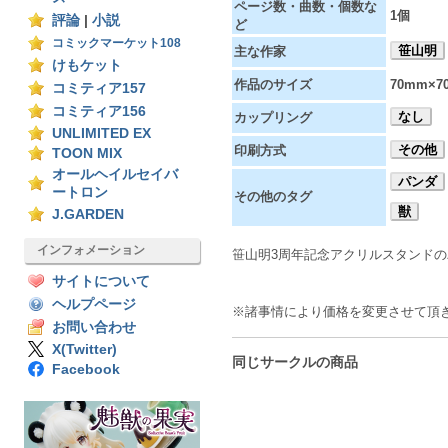
ページ数・曲数・個数な
1個
評論
|
小説
ど
コミックマーケット108
笹山明
主な作家
けもケット
作品のサイズ
70mm×7
コミティア157
コミティア156
なし
カップリング
UNLIMITED EX
その他
印刷方式
TOON MIX
オールヘイルセイバ
パンダ
ートロン
その他のタグ
獣
J.GARDEN
インフォメーション
笹山明3周年記念アクリルスタンドのパ
サイトについて
ヘルプページ
※諸事情により価格を変更させて頂
お問い合わせ
X(Twitter)
同じサークルの商品
Facebook