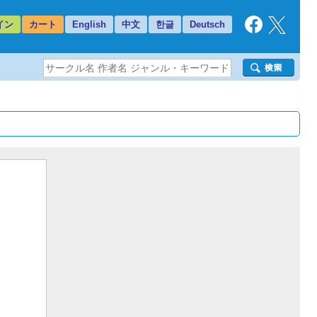
イン
カート
English
中文
한글
Deutsch