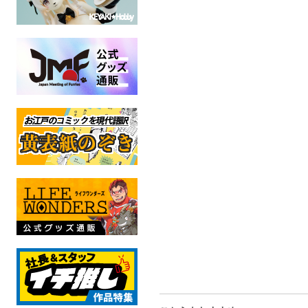
笹山明防水ポスター【価
笹山明アクリルスタンド
笹山明(ヒト
格改定版】
（ヒトver.）【価格改定
キーC【価格
版】
Vtuber
Vtub
全年齢
全年
Vtuber
全年齢