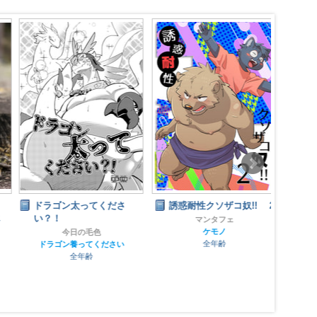
ドラゴン太ってくださ
誘惑耐性クソザコ奴!! 2
サン
い？！
「黄
マンタフェ
ケモノ
今日の毛色
全年齢
ドラゴン養ってください
全年齢