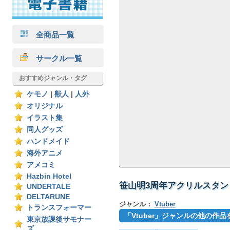
全商品一覧
サークル一覧
おすすめジャンル・タグ
ケモノ
|
獣人
|
人外
オリジナル
イラスト集
同人グッズ
ハンドメイド
海外アニメ
アメコミ
Hazbin Hotel
笹山明3周年アクリルスタン
UNDERTALE
DELTARUNE
ジャンル：
Vtuber
トランスフォーマー
「Vtuber」ジャンルの他の作品
東京放課後サモナー
ズ