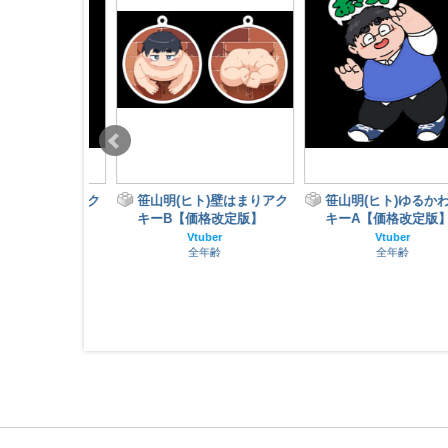
)ゆるかわアク
笹山明(ヒト)壁はまりアク
笹山明(ヒト)ゆるかわア
改定版】
キーB【価格改定版】
キーA【価格改定版】
er
Vtuber
Vtuber
齢
全年齢
全年齢