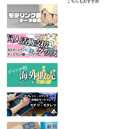
こちらもおすすめ
ケモV木製キーホルダー
サンサム フレークシー
讃岐 地魂
「樫きづち」
ル7種セット
児アクリル
ソーダみだれうち
小さな森／南行き
豚 出
ケモノ
ケモノ
魂こ
全年齢
全年齢
全年