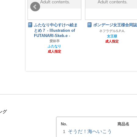
ザ令安郷まる
ふたなり中心すけべ絵ま
ボンデージ女王様合同誌
ャル
とめ７ - Illustration of
ネフラデルS.P.A.
FUTANARI-Skeb.e -
女王様
テラ
愛昧亭
成人指定
ノ
ふたなり
齢
成人指定
ング
No.
商品名
そうだ！海へいこう
1