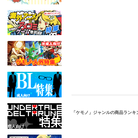
メスケモボンデージ女王
モトエナさん今回はウケ
陰陽師イン
様合同誌
でお願いします！！
ごとスペシ
ネフラデルS.P.A.
まんだら亭
カン
ケモノ
ケモノ
ケモ
成人指定
成人指定
全年
「ケモノ」ジャンルの商品ランキ