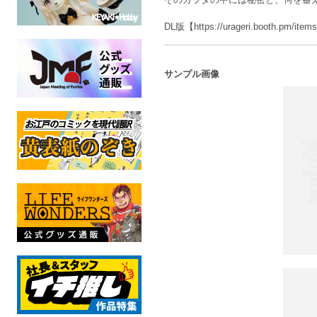
DL版【https://urageri.booth.pm/ite
サンプル画像