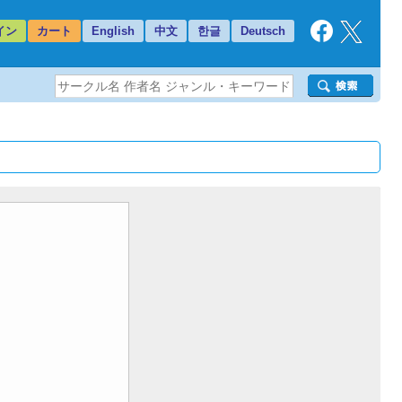
イン
カート
English
中文
한글
Deutsch