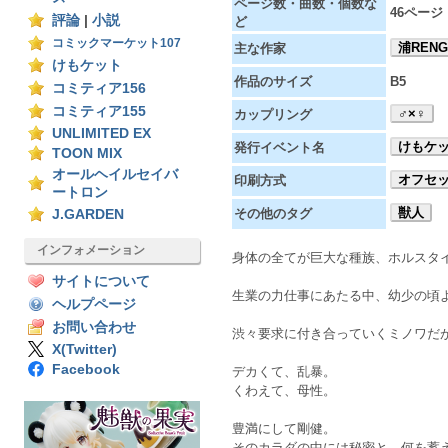
ページ数・曲数・個数な
46ページ
評論
|
小説
ど
コミックマーケット107
浦RENG
主な作家
けもケット
作品のサイズ
B5
コミティア156
コミティア155
♂×♀
カップリング
UNLIMITED EX
けもケッ
発行イベント名
TOON MIX
オールヘイルセイバ
オフセ
印刷方式
ートロン
獣人
その他のタグ
J.GARDEN
インフォメーション
身体の全てが巨大な種族、ホルスタ
サイトについて
生業の力仕事にあたる中、幼少の頃
ヘルプページ
お問い合わせ
渋々要求に付き合っていくミノワだ
X(Twitter)
Facebook
デカくて、乱暴。
くわえて、母性。
豊満にして剛健。
そのカラダの中には秘密と、何を蓄