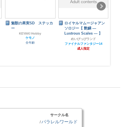
魅獣の果実SD ステッカ
ロイヤルマムージャアン
常
ー
ソロジー【 艶鱗 ―
Lustrous Scales ― 】
KEYAKI Hobby
ケモノ
めいぴっぴランド
全年齢
ファイナルファンタジー14
成人指定
サークル名
パラレルワールド
/