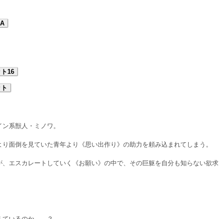
A
ト16
ット
イン系獣人・ミノワ。
より面倒を見ていた青年より《思い出作り》の助力を頼み込まれてしまう。
が、エスカレートしていく《お願い》の中で、その巨躯を自分も知らない欲求
えているのか——？