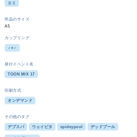
エミ
作品のサイズ
A5
カップリング
♂×♂
発行イベント名
TOON MIX 17
印刷方式
オンデマンド
その他のタグ
デプスパ
ウェイピタ
spideypool
デッドプール