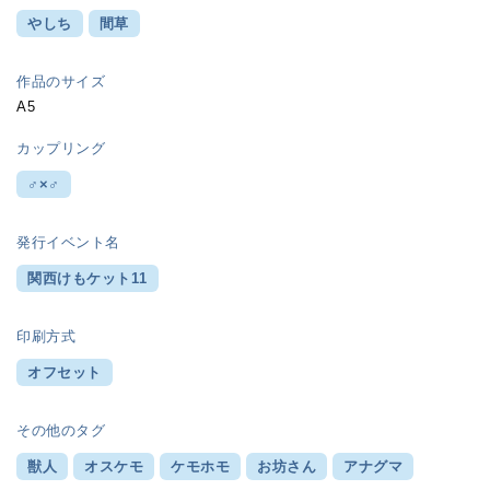
やしち
間草
作品のサイズ
A5
カップリング
♂×♂
発行イベント名
関西けもケット11
印刷方式
オフセット
その他のタグ
獣人
オスケモ
ケモホモ
お坊さん
アナグマ