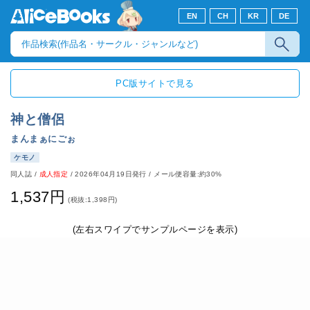
EN
CH
KR
DE
PC版サイトで見る
神と僧侶
まんまぁにごぉ
ケモノ
同人誌
/
成人指定
/
2026年04月19日発行
/ メール便容量:約30%
1,537円
(税抜:1,398円)
(左右スワイプでサンプルページを表示)