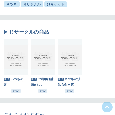
キツネ
オリジナル
けもケット
同じサークルの商品
いつもの日
ご利用は計
キツネの沙
R18
R18
R18
常
画的に。
汰も金次第
ケモノ
ケモノ
ケモノ
ü