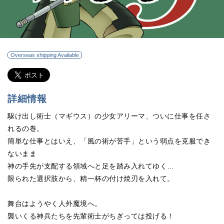
Overseas shipping Available
詳細情報
駆け出し術士（マギウス）の少女アリーマ、ついに仕事を任さ
れるの巻。
簡単な仕事とはいえ、「風の術が苦手」という弱点を克服でき
ないまま
神の手先が支配する領域へと足を踏み入れてゆく…
限られた選択肢から、精一杯の付け焼刃を入れて。
舞台はようやく人外魔境へ。
襲いくる神兵たちを先輩術士がちぎっては投げる！