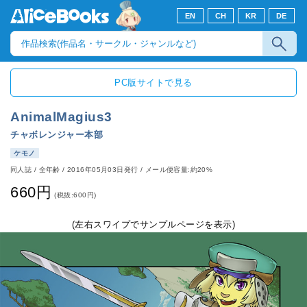
EN
CH
KR
DE
PC版サイトで見る
AnimalMagius3
チャボレンジャー本部
ケモノ
同人誌
/
全年齢
/
2016年05月03日発行
/ メール便容量:約20%
660円
(税抜:600円)
(左右スワイプでサンプルページを表示)