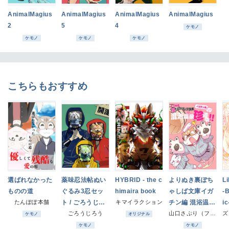
AnimalMagius
AnimalMagius
AnimalMagius
AnimalMagius
2
5
4
ケモノ
ケモノ
ケモノ
ケモノ
こちらもおすすめ
選ばれなかった
薬味忍法帖ぬい
HYBRID - the c
よりぬき裏ぽち
Li
ものの道
ぐるみ3忍セッ
himaira book
ゃしば文庫イガ
-
たんぽぽ本舗
ト / ごろうじろ
キマイラクション
チン編 混浴温泉
ic
う
ごろうじろう
珍道中!!
山口さぷり（ファミレス生活)
ケモノ
オリジナル
ケモノ
ケモノ