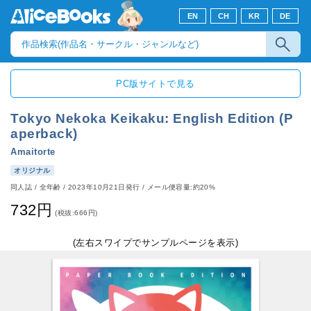
EN
CH
KR
DE
PC版サイトで見る
Tokyo Nekoka Keikaku: English Edition (P
aperback)
Amaitorte
オリジナル
同人誌
/
全年齢
/
2023年10月21日発行
/ メール便容量:約20%
732円
(税抜:666円)
(左右スワイプでサンプルページを表示)