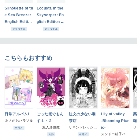
Silhouette of th
Locusta in the
e Sea Breeze:
Skyscrper: En
English Edition
glish Edition (P
(Paperback)
aperback)
オリジナル
オリジナル
こちらもおすすめ
日常アルバム1
ごった煮でもん
注文の少ない喫
Lily of valley
薬
あさがおパラソル
ず１・２
茶店
-Blooming Picn
珈
泥人形屋敷
リネンドレッシング
ic-
ケモノ
ズンドコ精子バンク
人外
ケモノ