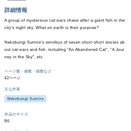
詳細情報
A group of mysterious cat-ears chase after a giant fish in the
city's night sky. What on earth is their purpose?
Nekobungi Sumire's omnibus of seven short-short stories ab
out cat-ears and fish, including "An Abandoned Cat", "A Jour
ney in the Sky", etc.
ページ数・曲数・個数など
42ページ
主な作家
Nekobungi Sumire
作品のサイズ
B6