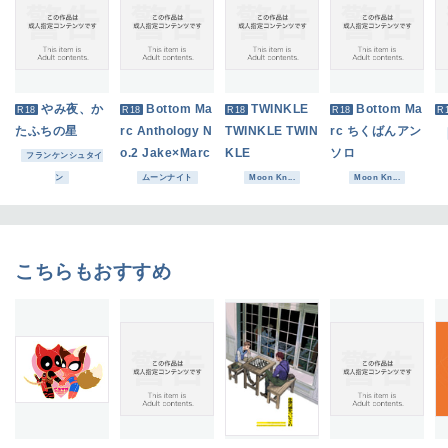
やみ夜、か
Bottom Ma
TWINKLE
Bottom Ma
R18
R18
R18
R18
R
たふちの星
rc Anthology N
TWINKLE TWIN
rc ちくばんアン
o.2 Jake×Marc
KLE
ソロ
フランケンシュタイ
ン
ムーンナイト
Moon Kn...
Moon Kn...
こちらもおすすめ