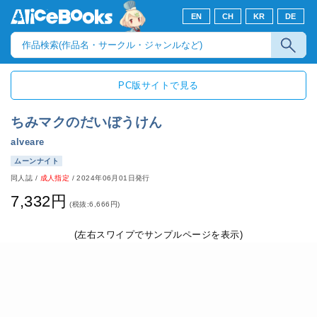
EN
CH
KR
DE
PC版サイトで見る
ちみマクのだいぼうけん
alveare
ムーンナイト
同人誌
/
成人指定
/
2024年06月01日発行
7,332円
(税抜:6,666円)
(左右スワイプでサンプルページを表示)