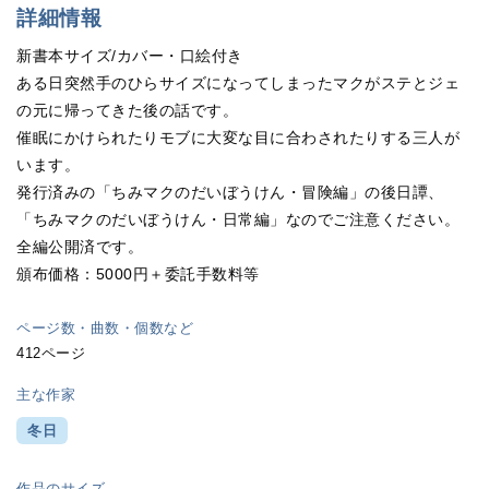
詳細情報
新書本サイズ/カバー・口絵付き
ある日突然手のひらサイズになってしまったマクがステとジェ
の元に帰ってきた後の話です。
催眠にかけられたりモブに大変な目に合わされたりする三人が
います。
発行済みの「ちみマクのだいぼうけん・冒険編」の後日譚、
「ちみマクのだいぼうけん・日常編」なのでご注意ください。
全編公開済です。
頒布価格：5000円＋委託手数料等
ページ数・曲数・個数など
412ページ
主な作家
冬日
作品のサイズ