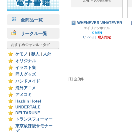
全商品一覧
WHENEVER WHATEVER
エイリアンホテル
サークル一覧
X-MEN
1,172円｜
成人指定
おすすめジャンル・タグ
ケモノ
|
獣人
|
人外
オリジナル
イラスト集
同人グッズ
[1] 全3件
ハンドメイド
海外アニメ
アメコミ
Hazbin Hotel
UNDERTALE
DELTARUNE
トランスフォーマー
東京放課後サモナー
ズ