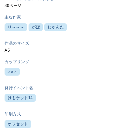
30ページ
主な作家
り～～～
がぼ
じゃんた
作品のサイズ
A5
カップリング
♂×♂
発行イベント名
けもケット14
印刷方式
オフセット