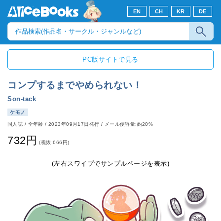
EN
CH
KR
DE
PC版サイトで見る
コンプするまでやめられない！
Son-tack
ケモノ
同人誌
/
全年齢
/
2023年09月17日発行
/ メール便容量:約20%
732円
(税抜:666円)
(左右スワイプでサンプルページを表示)