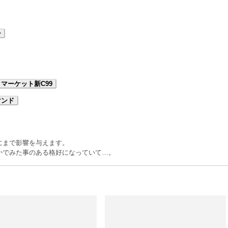
シ
マーケット新C99
マンド
にまで影響を与えます。
かでみた事のある格好になっていて…。