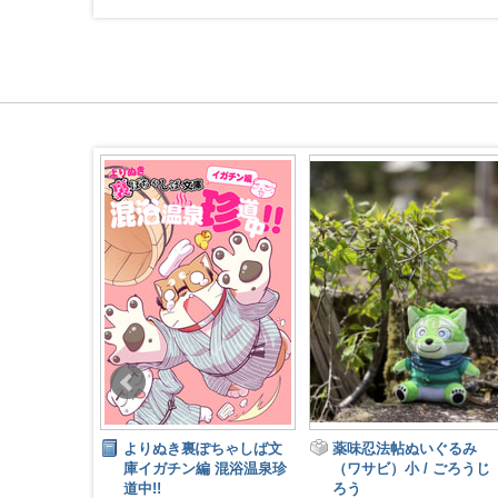
nism
よりぬき裏ぽちゃしば文
薬味忍法帖ぬいぐるみ
MO
庫イガチン編 混浴温泉珍
（ワサビ）小 / ごろうじ
ォックス
道中!!
ろう