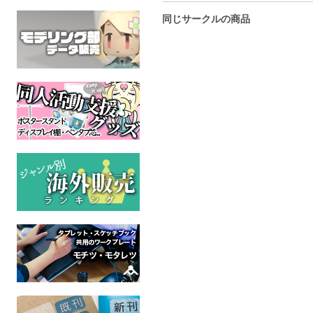
同じサークルの商品
ジャポニズム２
ポニー ろくちゃん
ジャポ
MyLittlePony
MyLittlePony
MyLittl
全年齢
全年齢
全年