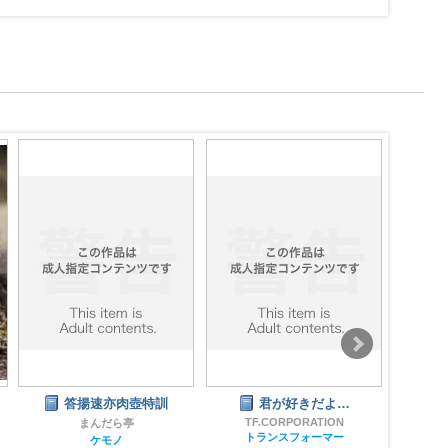
答揚速亦肉壺特訓
君が好きだよ…
常
TF.CORPORATION
まんだら亭
トランスフォーマー
ケモノ