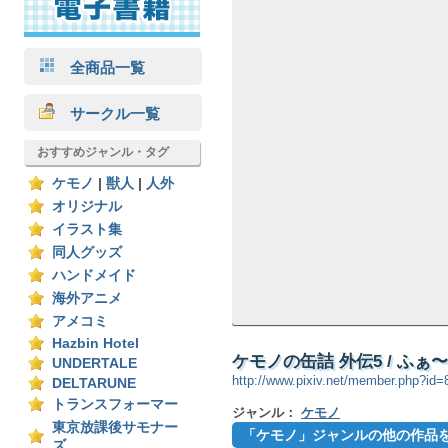
全商品一覧
サークル一覧
おすすめジャンル・タグ
ケモノ
|
獣人
|
人外
オリジナル
イラスト集
同人グッズ
ハンドメイド
海外アニメ
アメコミ
Hazbin Hotel
ケモノの缶詰 外伝5 / ふ
UNDERTALE
http://www.pixiv.net/member.php?id
DELTARUNE
トランスフォーマー
ジャンル：
ケモノ
東京放課後サモナー
「ケモノ」ジャンルの他の作品
ズ