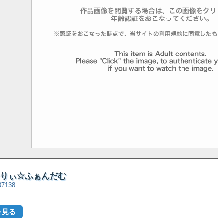
ぁ〜りぃ☆ふぁんだむ
=87138
を見る