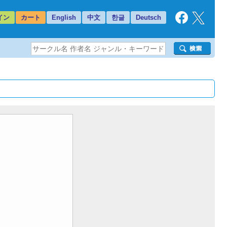
イン
カート
English
中文
한글
Deutsch