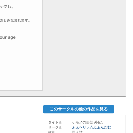
このサークルの他の作品を見る
タイトル
ケモノの缶詰 外伝5
サークル
ふぁ〜りぃ☆ふぁんだむ
種別
同人誌