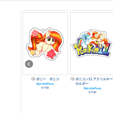
ニズム
ポニー ポニコ
ポニコン11 アクリルキー
ホルダー
ePony
MyLittlePony
齢
全年齢
MyLittlePony
全年齢