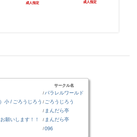
成人指定
成人指定
サークル名
パラレルワールド
/
小 / ごろうじろう
ごろうじろう
/
まんだら亭
/
でお願いします！！
まんだら亭
/
096
/