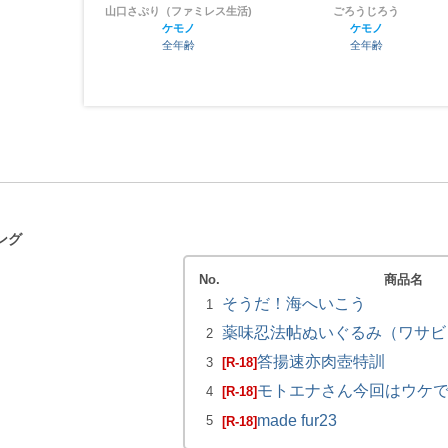
齢
山口さぷり（ファミレス生活)
ごろうじろう
ケモノ
ケモノ
全年齢
全年齢
ング
No.
商品名
そうだ！海へいこう
1
薬味忍法帖ぬいぐるみ（ワサビ）
2
答揚速亦肉壺特訓
3
[R-18]
モトエナさん今回はウケ
4
[R-18]
made fur23
5
[R-18]