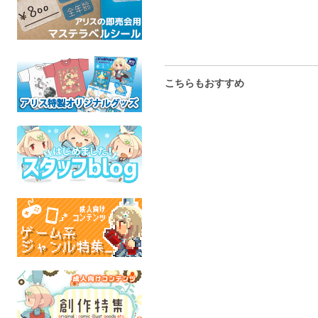
こちらもおすすめ
Leo
開ケツ！穴巡り
陰陽師インザ令安郷まる
HEMO
ごとスペシャル
娯狸夢中
スターフ
魂これ
カンテラ