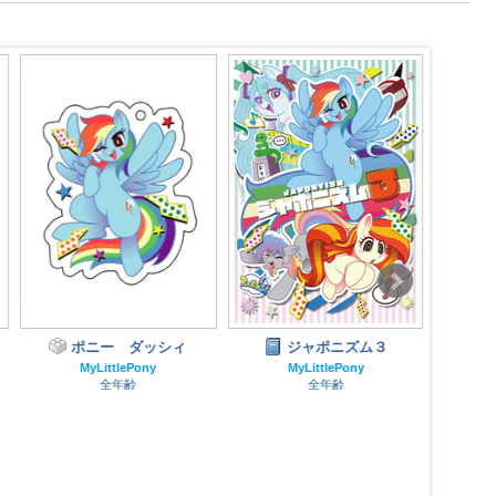
ポニー ダッシィ
ジャポニズム３
イラ
MyLittlePony
MyLittlePony
全年齢
全年齢