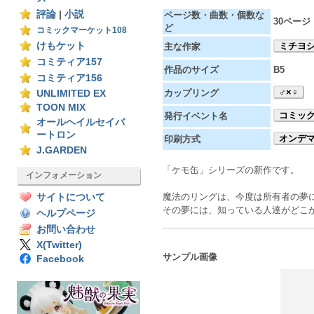
評論
|
小説
ページ数・曲数・個数な
30ページ
ど
コミックマーケット108
けもケット
ミチヨ
主な作家
コミティア157
作品のサイズ
B5
コミティア156
♂×♀
カップリング
UNLIMITED EX
TOON MIX
コミック
発行イベント名
オールヘイルセイバ
ートロン
オンデ
印刷方式
J.GARDEN
「ケモ缶」シリーズの新作です。
インフォメーション
魔法のリングは、今度は所有者の夢
サイトについて
その夢には、知っている人達がどこ
ヘルプページ
お問い合わせ
X(Twitter)
サンプル画像
Facebook