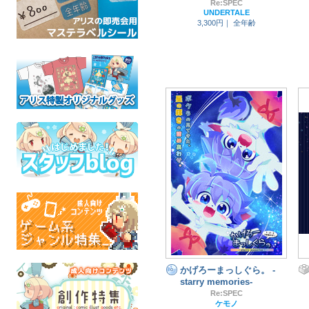
Re:SPEC
UNDERTALE
3,300円｜
全年齢
かげろーまっしぐら。 -
starry memories-
Re:SPEC
ケモノ