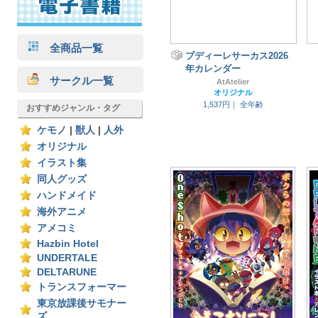
全商品一覧
プディーレサーカス2026
年カレンダー
サークル一覧
AtAtelier
オリジナル
1,537円｜
全年齢
おすすめジャンル・タグ
ケモノ
|
獣人
|
人外
オリジナル
イラスト集
同人グッズ
ハンドメイド
海外アニメ
アメコミ
Hazbin Hotel
UNDERTALE
DELTARUNE
トランスフォーマー
東京放課後サモナー
ズ