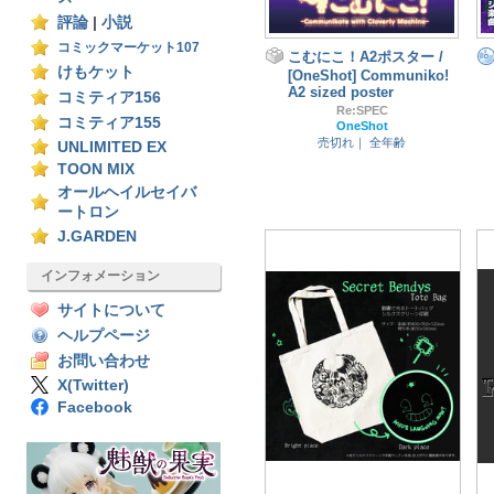
評論
|
小説
コミックマーケット107
こむにこ！A2ポスター /
けもケット
[OneShot] Communiko!
A2 sized poster
コミティア156
Re:SPEC
コミティア155
OneShot
売切れ｜
全年齢
UNLIMITED EX
TOON MIX
オールヘイルセイバ
ートロン
J.GARDEN
インフォメーション
サイトについて
ヘルプページ
お問い合わせ
X(Twitter)
Facebook