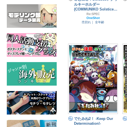
ルキーホルダー
(COMMUNIKO Solstice
acrylic charms)
Re:SPEC
OneShot
売切れ｜
全年齢
でたみね2！ -Keep Our
Determination!-