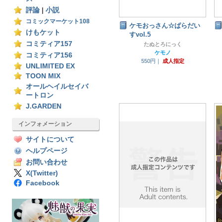
評論
|
小説
コミックマーケット108
ケモおっさん☆ぱらだい
けもケット
すvol.5
コミティア157
たぬとろにっく
ケモノ
コミティア156
550円｜
成人指定
UNLIMITED EX
TOON MIX
オールヘイルセイバ
ートロン
J.GARDEN
インフォメーション
サイトについて
ヘルプページ
お問い合わせ
X(Twitter)
Facebook