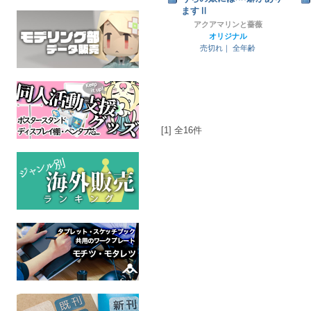
ますⅡ
アクアマリンと薔薇
オリジナル
売切れ｜
全年齢
[1] 全16件