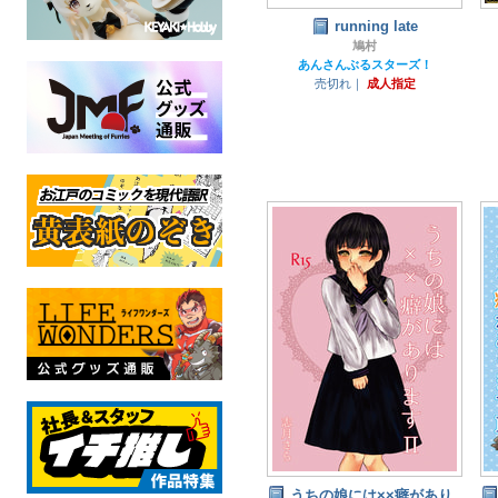
running late
鳩村
あんさんぶるスターズ！
売切れ｜
成人指定
うちの娘には××癖があり