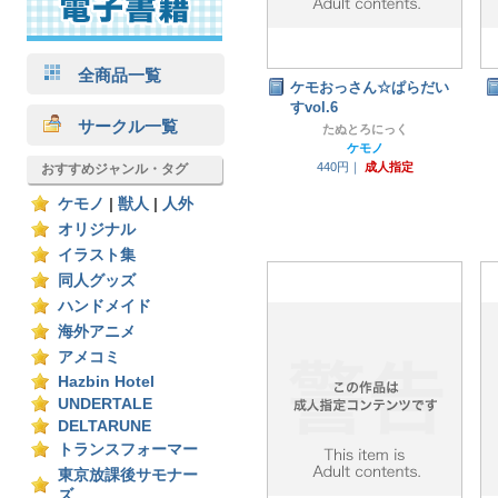
全商品一覧
ケモおっさん☆ぱらだい
すvol.6
サークル一覧
たぬとろにっく
ケモノ
440円｜
成人指定
おすすめジャンル・タグ
ケモノ
|
獣人
|
人外
オリジナル
イラスト集
同人グッズ
ハンドメイド
海外アニメ
アメコミ
Hazbin Hotel
UNDERTALE
DELTARUNE
トランスフォーマー
東京放課後サモナー
ズ