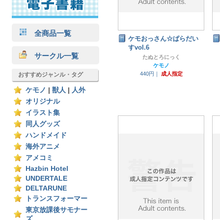
全商品一覧
ケモおっさん☆ぱらだい
すvol.6
サークル一覧
たぬとろにっく
ケモノ
440円｜
成人指定
おすすめジャンル・タグ
ケモノ
|
獣人
|
人外
オリジナル
イラスト集
同人グッズ
ハンドメイド
海外アニメ
アメコミ
Hazbin Hotel
UNDERTALE
DELTARUNE
トランスフォーマー
東京放課後サモナー
ズ