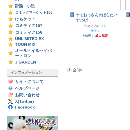
評論
|
小説
コミックマーケット108
ケモおっさん☆ぱらだい
けもケット
すvol.5
コミティア157
たぬとろにっく
ケモノ
コミティア156
550円｜
成人指定
UNLIMITED EX
TOON MIX
オールヘイルセイバ
ートロン
J.GARDEN
[1] 全6件
インフォメーション
サイトについて
ヘルプページ
お問い合わせ
X(Twitter)
Facebook