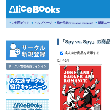
ご利用ガイド
ヘルプページ
海外発送
新規ユー
(Overseas shipping)
「Spy vs. Spy」の商
成人向け商品を表示する
[1] 全1件
サークル管理画面サインイン