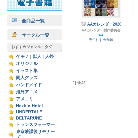
全商品一覧
AAカレンダー2020
AAカレンダー製作委員会
サークル一覧
AA
売切れ｜
全年齢
おすすめジャンル・タグ
ケモノ
|
獣人
|
人外
オリジナル
イラスト集
同人グッズ
[1] 全4件
ハンドメイド
海外アニメ
アメコミ
Hazbin Hotel
UNDERTALE
DELTARUNE
トランスフォーマー
東京放課後サモナー
ズ