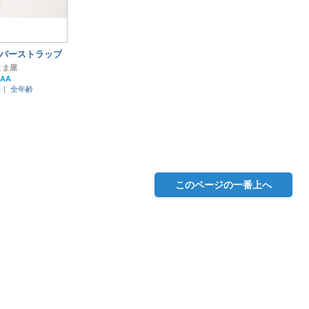
バーストラップ
とま屋
AA
れ｜
全年齢
このページの一番上へ