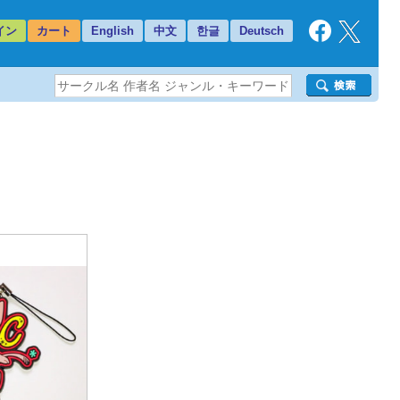
イン
カート
English
中文
한글
Deutsch