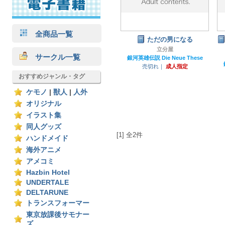
全商品一覧
ただの男になる
立分屋
サークル一覧
銀河英雄伝説 Die Neue These
売切れ｜
成人指定
おすすめジャンル・タグ
ケモノ
|
獣人
|
人外
オリジナル
イラスト集
同人グッズ
[1] 全2件
ハンドメイド
海外アニメ
アメコミ
Hazbin Hotel
UNDERTALE
DELTARUNE
トランスフォーマー
東京放課後サモナー
ズ