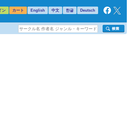
イン
カート
English
中文
한글
Deutsch