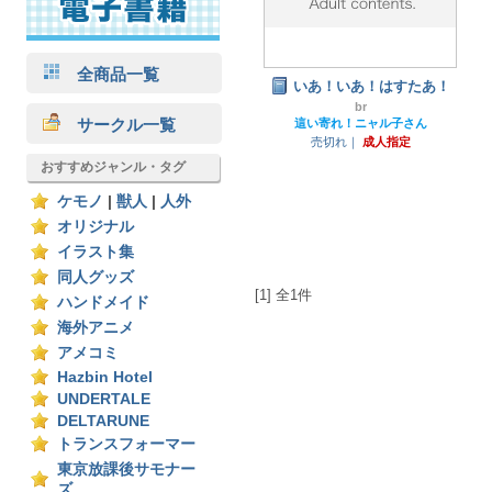
全商品一覧
いあ！いあ！はすたあ！
br
サークル一覧
這い寄れ！ニャル子さん
売切れ｜
成人指定
おすすめジャンル・タグ
ケモノ
|
獣人
|
人外
オリジナル
イラスト集
同人グッズ
[1] 全1件
ハンドメイド
海外アニメ
アメコミ
Hazbin Hotel
UNDERTALE
DELTARUNE
トランスフォーマー
東京放課後サモナー
ズ