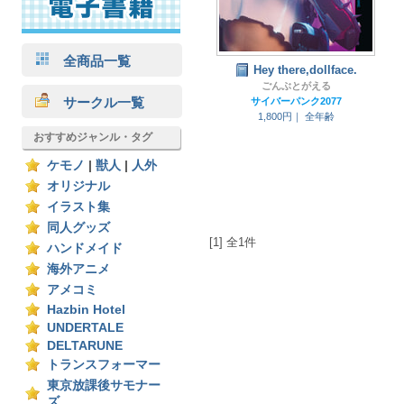
全商品一覧
Hey there,dollface.
ごんぶとがえる
サークル一覧
サイバーパンク2077
1,800円｜
全年齢
おすすめジャンル・タグ
ケモノ
|
獣人
|
人外
オリジナル
イラスト集
同人グッズ
[1] 全1件
ハンドメイド
海外アニメ
アメコミ
Hazbin Hotel
UNDERTALE
DELTARUNE
トランスフォーマー
東京放課後サモナー
ズ