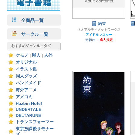
全商品一覧
約束
ネオアルティメットワークス
サークル一覧
アイドルマスター
売切れ｜
成人指定
おすすめジャンル・タグ
ケモノ
|
獣人
|
人外
オリジナル
イラスト集
同人グッズ
ハンドメイド
海外アニメ
アメコミ
Hazbin Hotel
UNDERTALE
DELTARUNE
トランスフォーマー
東京放課後サモナー
ズ