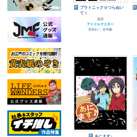
プラトニック☆つらぬい
て！
温床
アイドルマスター
売切れ｜
全年齢
あにます♪