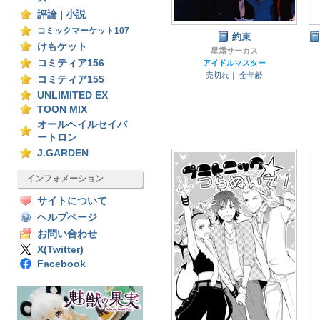
評論
|
小説
コミックマーケット107
約束
けもケット
星霜サーカス
コミティア156
アイドルマスター
売切れ｜
全年齢
コミティア155
UNLIMITED EX
TOON MIX
オールヘイルセイバ
ートロン
J.GARDEN
インフォメーション
サイトについて
ヘルプページ
お問い合わせ
X(Twitter)
Facebook