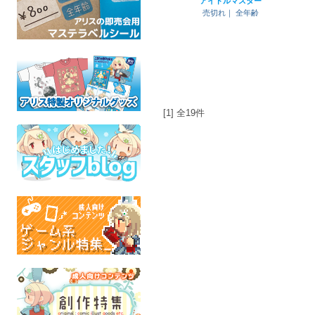
アイドルマスター
売切れ｜
全年齢
[1] 全19件