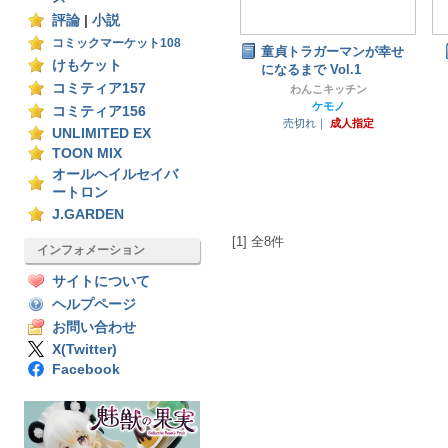
評論
|
小説
コミックマーケット108
童貞トラガーマンが幸せ
けもケット
になるまで Vol.1
コミティア157
わんこキッチン
ケモノ
コミティア156
売切れ｜
成人指定
UNLIMITED EX
TOON MIX
オールヘイルセイバ
ートロン
J.GARDEN
[1] 全8件
インフォメーション
サイトについて
ヘルプページ
お問い合わせ
X(Twitter)
Facebook