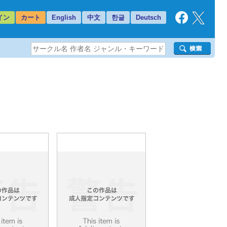
イン
カート
English
中文
한글
Deutsch