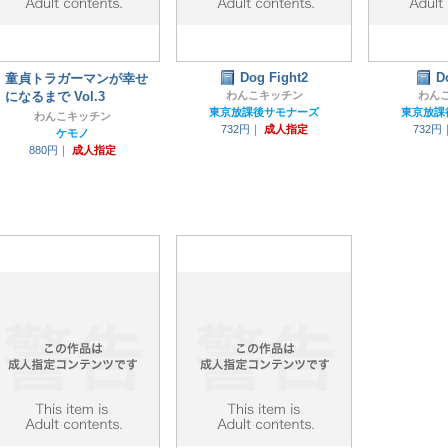
Dog Fight2
D
童貞トラガーマンが幸せ
になるまで Vol.3
わんこキッチン
わん
東京放課後サモナーズ
東京放課
わんこキッチン
732円｜
成人指定
732円
ケモノ
880円｜
成人指定