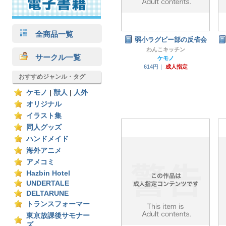
全商品一覧
弱小ラグビー部の反省会
わんこキッチン
サークル一覧
ケモノ
614円｜
成人指定
おすすめジャンル・タグ
ケモノ
|
獣人
|
人外
オリジナル
イラスト集
同人グッズ
ハンドメイド
海外アニメ
アメコミ
Hazbin Hotel
UNDERTALE
DELTARUNE
トランスフォーマー
東京放課後サモナー
ズ