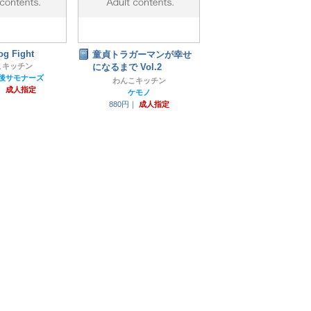
og Fight
童貞トラガーマンが幸せ
こキッチン
になるまで Vol.2
後サモナーズ
わんこキッチン
｜
成人指定
ケモノ
880円｜
成人指定