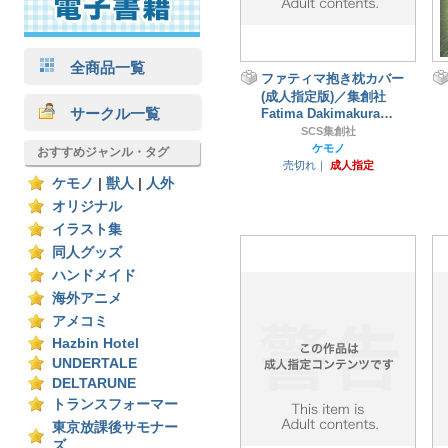
全商品一覧
ファティマ抱き枕カバー
(成人指定版)／集創社
サークル一覧
Fatima Dakimakura
Cover
SCS集創社
ケモノ
おすすめジャンル・タグ
売切れ｜
成人指定
ケモノ
|
獣人
|
人外
オリジナル
イラスト集
同人グッズ
ハンドメイド
海外アニメ
アメコミ
Hazbin Hotel
UNDERTALE
DELTARUNE
トランスフォーマー
東京放課後サモナー
ズ