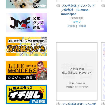
ブムサ立体マウスパッド
／集創社 Bumusa
mousepad
SCS集創社
ケモノ
売切れ｜
全年齢
パンダ娘抱き枕カバー(成