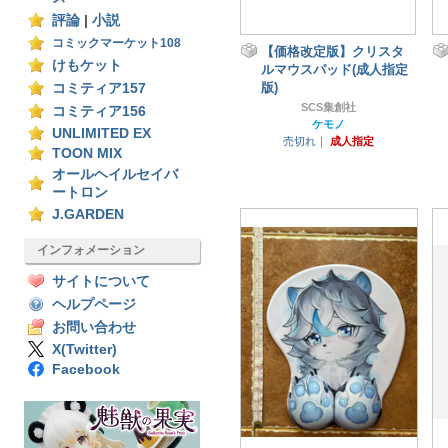
評論
|
小説
コミックマーケット108
【価格改定版】クリスタ
けもケット
ルマウスパッド(成人指定
版)
コミティア157
SCS集創社
コミティア156
ケモノ
UNLIMITED EX
売切れ｜
成人指定
TOON MIX
オールヘイルセイバ
ートロン
J.GARDEN
インフォメーション
サイトについて
ヘルプページ
お問い合わせ
X(Twitter)
Facebook