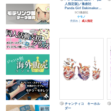
人指定版)／集創社
Panda Girl Dakimakura
Cover
SCS集創社
ケモノ
売切れ｜
成人指定
チャンティコ キーホル
ダー