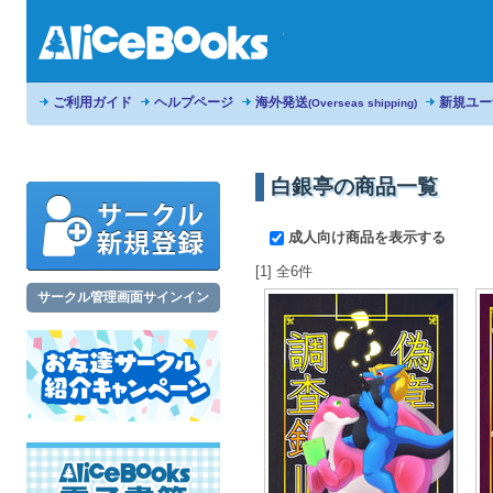
ご利用ガイド
ヘルプページ
海外発送
新規ユー
(Overseas shipping)
白銀亭の商品一覧
成人向け商品を表示する
[1] 全6件
サークル管理画面サインイン