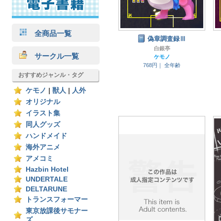
全商品一覧
偽章調査録Ⅲ
白銀亭
サークル一覧
ケモノ
768円｜
全年齢
おすすめジャンル・タグ
ケモノ
|
獣人
|
人外
オリジナル
イラスト集
同人グッズ
ハンドメイド
海外アニメ
アメコミ
Hazbin Hotel
UNDERTALE
DELTARUNE
トランスフォーマー
東京放課後サモナー
ズ