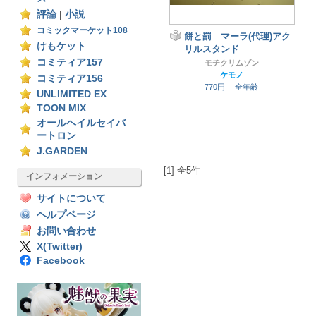
評論
|
小説
コミックマーケット108
餅と罰 マーラ(代理)アク
けもケット
リルスタンド
コミティア157
モチクリムゾン
ケモノ
コミティア156
770円｜
全年齢
UNLIMITED EX
TOON MIX
オールヘイルセイバ
ートロン
J.GARDEN
[1] 全5件
インフォメーション
サイトについて
ヘルプページ
お問い合わせ
X(Twitter)
Facebook