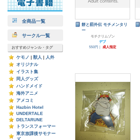
全商品一覧
餅と罰外伝 モチメンタリ
ー
サークル一覧
モチクリムゾン
デブ
550円｜
成人指定
おすすめジャンル・タグ
ケモノ
|
獣人
|
人外
オリジナル
イラスト集
同人グッズ
ハンドメイド
海外アニメ
アメコミ
Hazbin Hotel
UNDERTALE
DELTARUNE
トランスフォーマー
東京放課後サモナー
ズ