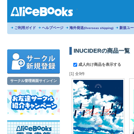
ご利用ガイド
ヘルプページ
海外発送
新規ユー
(Overseas shipping)
INUCIDERの商品一覧
成人向け商品を表示する
[1] 全9件
サークル管理画面サインイン