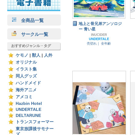
全商品一覧
地上と骨兄弟アンソロジ
ー 青い星
サークル一覧
INUCIDER
UNDERTALE
売切れ｜
全年齢
おすすめジャンル・タグ
ケモノ
|
獣人
|
人外
オリジナル
イラスト集
同人グッズ
ハンドメイド
海外アニメ
アメコミ
Hazbin Hotel
UNDERTALE
DELTARUNE
トランスフォーマー
東京放課後サモナー
ズ