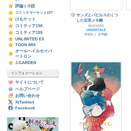
評論
|
小説
コミックマーケット107
サンズとパピルスのくつ
けもケット
した伝言メモ帳
コミティア156
INUCIDER
UNDERTALE
コミティア155
売切れ｜
全年齢
UNLIMITED EX
TOON MIX
オールヘイルセイバ
ートロン
J.GARDEN
インフォメーション
サイトについて
ヘルプページ
お問い合わせ
X(Twitter)
Facebook