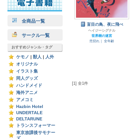
全商品一覧
盲目の鳥、夜に飛べ
ヘイジーシグナル
サークル一覧
世界樹の迷宮
売切れ｜
全年齢
おすすめジャンル・タグ
ケモノ
|
獣人
|
人外
オリジナル
イラスト集
同人グッズ
[1] 全1件
ハンドメイド
海外アニメ
アメコミ
Hazbin Hotel
UNDERTALE
DELTARUNE
トランスフォーマー
東京放課後サモナー
ズ