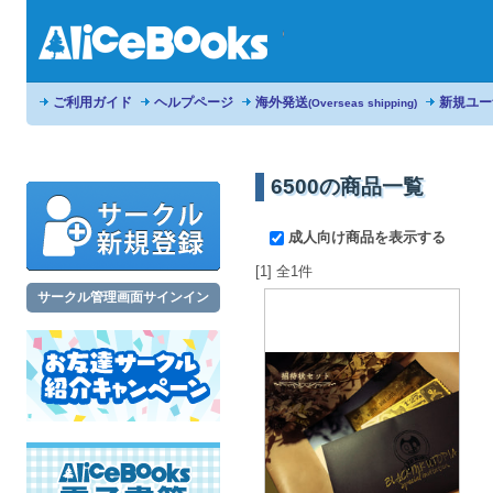
ご利用ガイド
ヘルプページ
海外発送
新規ユー
(Overseas shipping)
6500の商品一覧
成人向け商品を表示する
[1] 全1件
サークル管理画面サインイン