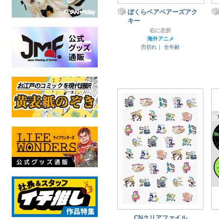
ぼくらベアベアーズアク
キー
右に左折
海外アニメ
売切れ｜
全年齢
CNクリアファイル