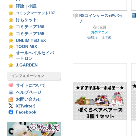
評論
|
小説
コミックマーケット107
RSコインケース+缶バッ
けもケット
チ
コミティア156
右に左折
海外アニメ
コミティア155
売切れ｜
全年齢
UNLIMITED EX
TOON MIX
オールヘイルセイバ
ートロン
J.GARDEN
インフォメーション
サイトについて
ヘルプページ
お問い合わせ
X(Twitter)
Facebook