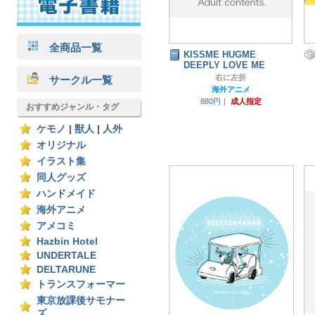
全商品一覧
KISSME HUGME
DEEPLY LOVE ME
右に左折
サークル一覧
海外アニメ
880円｜
成人指定
おすすめジャンル・タグ
ケモノ
|
獣人
|
人外
オリジナル
イラスト集
同人グッズ
ハンドメイド
海外アニメ
アメコミ
Hazbin Hotel
UNDERTALE
DELTARUNE
トランスフォーマー
東京放課後サモナー
ズ