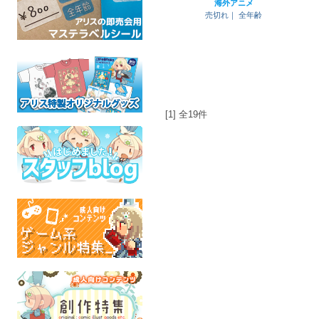
海外アニメ
売切れ｜
全年齢
[1] 全19件