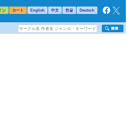
イン
カート
English
中文
한글
Deutsch