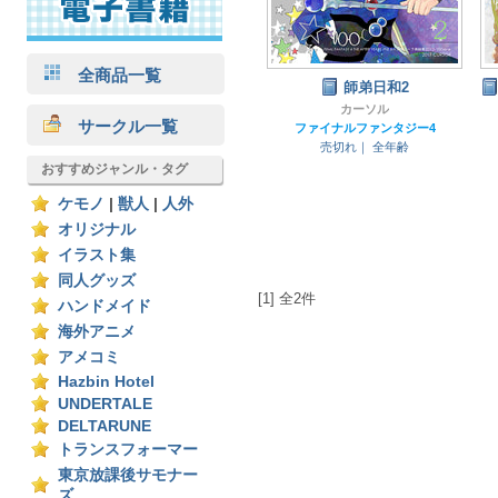
全商品一覧
師弟日和2
カーソル
サークル一覧
ファイナルファンタジー4
売切れ｜
全年齢
おすすめジャンル・タグ
ケモノ
|
獣人
|
人外
オリジナル
イラスト集
同人グッズ
[1] 全2件
ハンドメイド
海外アニメ
アメコミ
Hazbin Hotel
UNDERTALE
DELTARUNE
トランスフォーマー
東京放課後サモナー
ズ