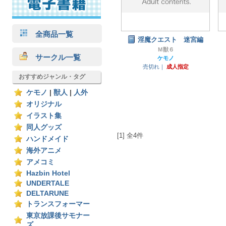
全商品一覧
淫魔クエスト 迷宮編
Ｍ獣６
サークル一覧
ケモノ
売切れ｜
成人指定
おすすめジャンル・タグ
ケモノ
|
獣人
|
人外
オリジナル
イラスト集
同人グッズ
[1] 全4件
ハンドメイド
海外アニメ
アメコミ
Hazbin Hotel
UNDERTALE
DELTARUNE
トランスフォーマー
東京放課後サモナー
ズ