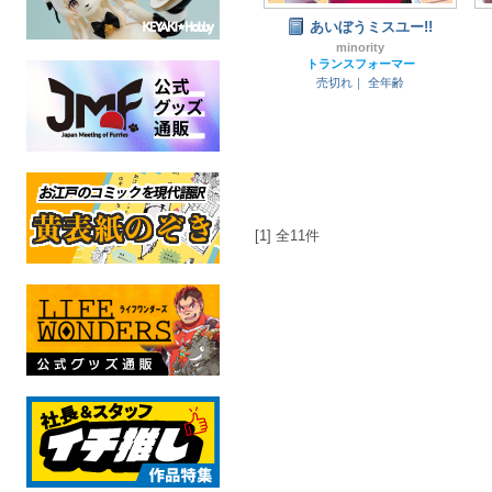
あいぼうミスユー!!
minority
トランスフォーマー
売切れ｜
全年齢
[1] 全11件