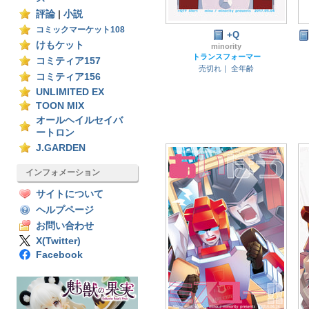
評論
|
小説
コミックマーケット108
+Q
けもケット
minority
トランスフォーマー
コミティア157
売切れ｜
全年齢
コミティア156
UNLIMITED EX
TOON MIX
オールヘイルセイバ
ートロン
J.GARDEN
インフォメーション
サイトについて
ヘルプページ
お問い合わせ
X(Twitter)
Facebook