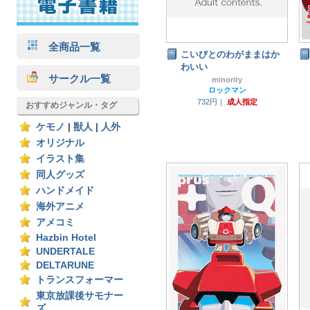
全商品一覧
こいびとのわがままはか
わいい
サークル一覧
minority
ロックマン
732円｜
成人指定
おすすめジャンル・タグ
ケモノ
|
獣人
|
人外
オリジナル
イラスト集
同人グッズ
ハンドメイド
海外アニメ
アメコミ
Hazbin Hotel
UNDERTALE
DELTARUNE
トランスフォーマー
東京放課後サモナー
ズ