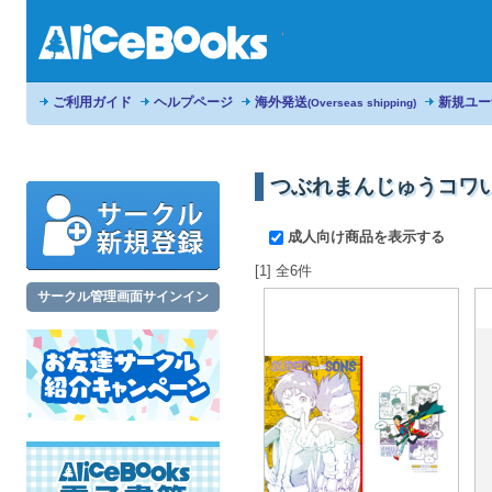
ご利用ガイド
ヘルプページ
海外発送
新規ユー
(Overseas shipping)
つぶれまんじゅうコワ
成人向け商品を表示する
[1] 全6件
サークル管理画面サインイン