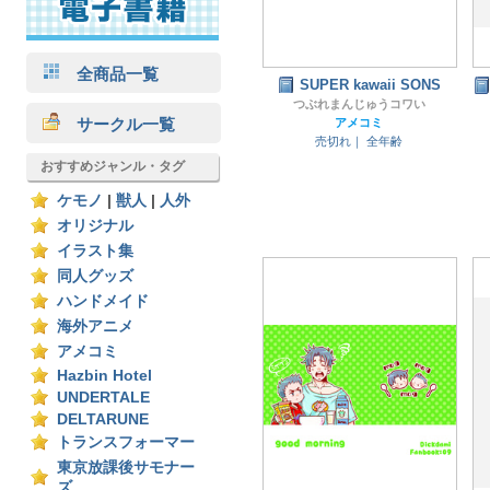
全商品一覧
SUPER kawaii SONS
つぶれまんじゅうコワい
サークル一覧
アメコミ
売切れ｜
全年齢
おすすめジャンル・タグ
ケモノ
|
獣人
|
人外
オリジナル
イラスト集
同人グッズ
ハンドメイド
海外アニメ
アメコミ
Hazbin Hotel
UNDERTALE
DELTARUNE
トランスフォーマー
東京放課後サモナー
ズ