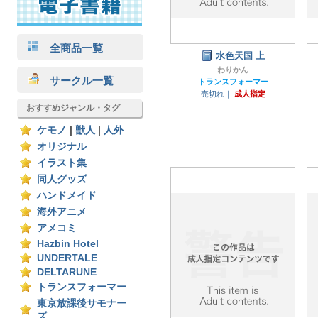
全商品一覧
水色天国 上
わりかん
サークル一覧
トランスフォーマー
売切れ｜
成人指定
おすすめジャンル・タグ
ケモノ
|
獣人
|
人外
オリジナル
イラスト集
同人グッズ
ハンドメイド
海外アニメ
アメコミ
Hazbin Hotel
UNDERTALE
DELTARUNE
トランスフォーマー
東京放課後サモナー
ズ