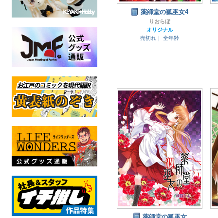
薬師堂の狐巫女4
りおらぼ
オリジナル
売切れ｜
全年齢
薬師堂の狐巫女