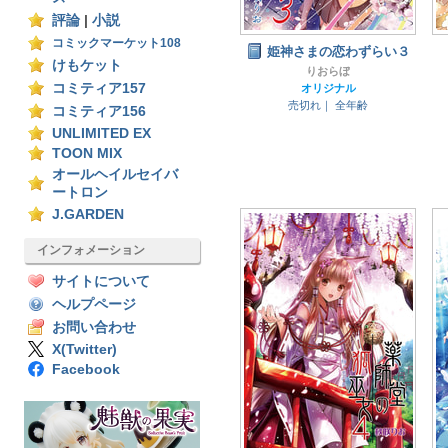
評論
|
小説
コミックマーケット108
姫神さまの恋わずらい３
けもケット
りおらぼ
コミティア157
オリジナル
売切れ｜
全年齢
コミティア156
UNLIMITED EX
TOON MIX
オールヘイルセイバ
ートロン
J.GARDEN
インフォメーション
サイトについて
ヘルプページ
お問い合わせ
X(Twitter)
Facebook