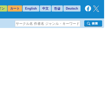
イン
カート
English
中文
한글
Deutsch