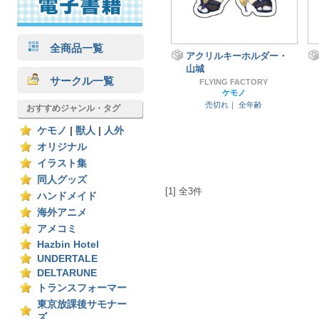
全商品一覧
アクリルキーホルダー・
山城
サークル一覧
FLYING FACTORY
ケモノ
売切れ｜
全年齢
おすすめジャンル・タグ
ケモノ
|
獣人
|
人外
オリジナル
イラスト集
同人グッズ
[1] 全3件
ハンドメイド
海外アニメ
アメコミ
Hazbin Hotel
UNDERTALE
DELTARUNE
トランスフォーマー
東京放課後サモナー
ズ