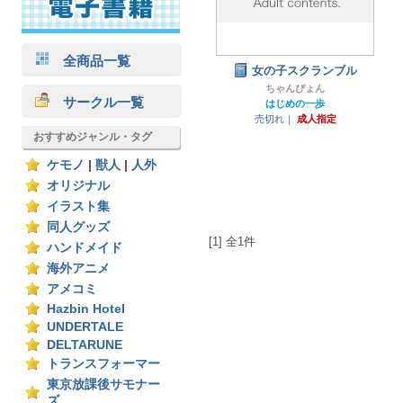
全商品一覧
女の子スクランブル
ちゃんぴょん
サークル一覧
はじめの一歩
売切れ｜
成人指定
おすすめジャンル・タグ
ケモノ
|
獣人
|
人外
オリジナル
イラスト集
同人グッズ
[1] 全1件
ハンドメイド
海外アニメ
アメコミ
Hazbin Hotel
UNDERTALE
DELTARUNE
トランスフォーマー
東京放課後サモナー
ズ