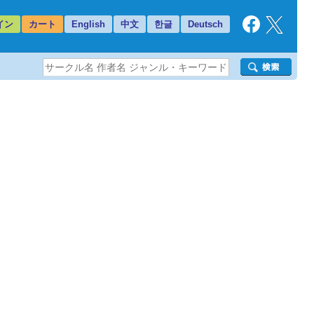
イン
カート
English
中文
한글
Deutsch