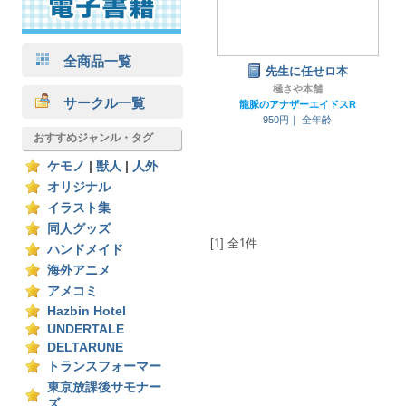
全商品一覧
先生に任せロ本
極さや本舗
サークル一覧
龍脈のアナザーエイドスR
950円｜
全年齢
おすすめジャンル・タグ
ケモノ
|
獣人
|
人外
オリジナル
イラスト集
同人グッズ
[1] 全1件
ハンドメイド
海外アニメ
アメコミ
Hazbin Hotel
UNDERTALE
DELTARUNE
トランスフォーマー
東京放課後サモナー
ズ