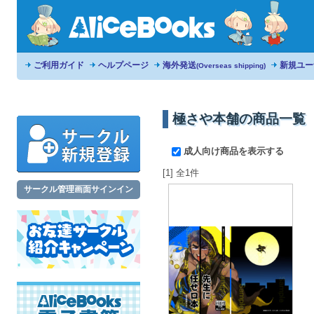
ご利用ガイド
ヘルプページ
海外発送
新規ユー
(Overseas shipping)
極さや本舗の商品一覧
成人向け商品を表示する
[1] 全1件
サークル管理画面サインイン