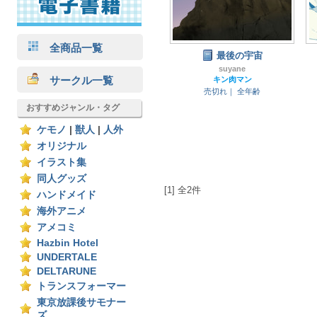
全商品一覧
最後の宇宙
suyane
サークル一覧
キン肉マン
売切れ｜
全年齢
おすすめジャンル・タグ
ケモノ
|
獣人
|
人外
オリジナル
イラスト集
同人グッズ
[1] 全2件
ハンドメイド
海外アニメ
アメコミ
Hazbin Hotel
UNDERTALE
DELTARUNE
トランスフォーマー
東京放課後サモナー
ズ