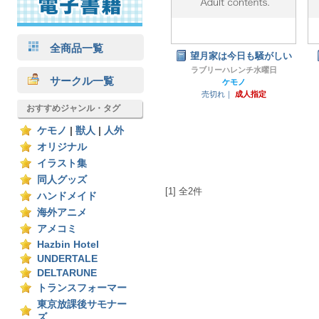
全商品一覧
望月家は今日も騒がしい
ラブリーハレンチ水曜日
サークル一覧
ケモノ
売切れ｜
成人指定
おすすめジャンル・タグ
ケモノ
|
獣人
|
人外
オリジナル
イラスト集
同人グッズ
[1] 全2件
ハンドメイド
海外アニメ
アメコミ
Hazbin Hotel
UNDERTALE
DELTARUNE
トランスフォーマー
東京放課後サモナー
ズ