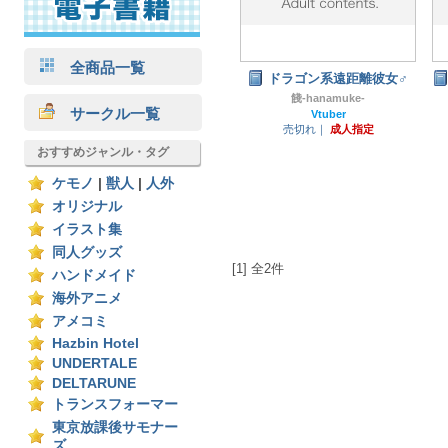
全商品一覧
ドラゴン系遠距離彼女♂
餞-hanamuke-
サークル一覧
Vtuber
売切れ｜
成人指定
おすすめジャンル・タグ
ケモノ
|
獣人
|
人外
オリジナル
イラスト集
同人グッズ
[1] 全2件
ハンドメイド
海外アニメ
アメコミ
Hazbin Hotel
UNDERTALE
DELTARUNE
トランスフォーマー
東京放課後サモナー
ズ