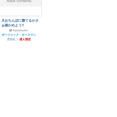
犬おちんぽに勝てるかさ
ぁ確かめよう!!
餞-hanamuke-
ボージャック・ホースマン
売切れ｜
成人指定