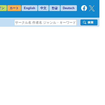
イン
カート
English
中文
한글
Deutsch