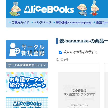
ご利用ガイド
ヘルプページ
海外発送
新規ユー
(Overseas shipping)
餞-hanamuke-の商品
成人向け商品を表示する
[1] 全2件
サークル管理画面サインイン