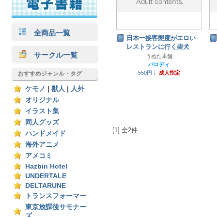
全商品一覧
日本一接客態度がエロい
レストランに行く柴犬
サークル一覧
うぬた本舗
パロディ
550円｜
成人指定
おすすめジャンル・タグ
ケモノ
|
獣人
|
人外
オリジナル
イラスト集
同人グッズ
[1] 全2件
ハンドメイド
海外アニメ
アメコミ
Hazbin Hotel
UNDERTALE
DELTARUNE
トランスフォーマー
東京放課後サモナー
ズ