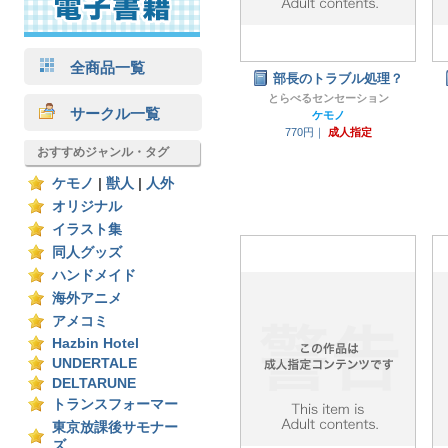
全商品一覧
部長のトラブル処理？
とらべるセンセーション
サークル一覧
ケモノ
770円｜
成人指定
おすすめジャンル・タグ
ケモノ
|
獣人
|
人外
オリジナル
イラスト集
同人グッズ
ハンドメイド
海外アニメ
アメコミ
Hazbin Hotel
UNDERTALE
DELTARUNE
トランスフォーマー
東京放課後サモナー
ズ